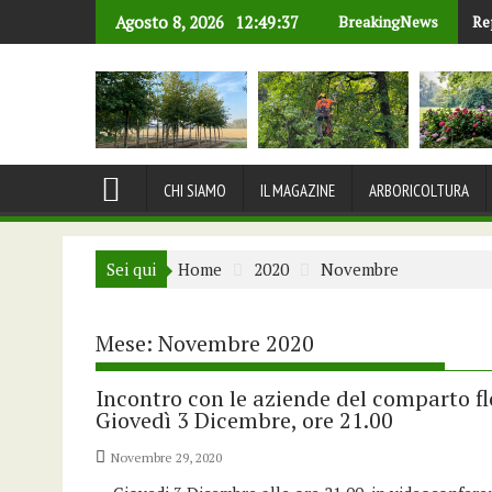
Skip
Agosto 8, 2026
12:49:37
BreakingNews
Re
to
content
CHI SIAMO
IL MAGAZINE
ARBORICOLTURA
Sei qui
Home
2020
Novembre
Mese:
Novembre 2020
Incontro con le aziende del comparto f
Giovedì 3 Dicembre, ore 21.00
Novembre 29, 2020