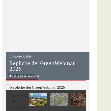
Agosto 6, 2026
Repliche dei GreenWebinar
2026
Primo piano
Ti sei perso uno dei...