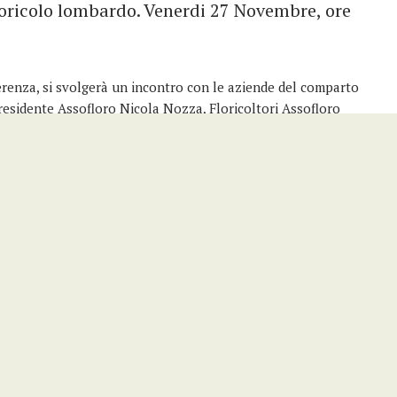
loricolo lombardo. Venerdi 27 Novembre, ore
renza, si svolgerà un incontro con le aziende del comparto
residente Assofloro Nicola Nozza, Floricoltori Assofloro
i,…
rde Urbano
 il 23 Novembre 2020. In apertura dei lavori è previsto un
e il Dialogo “Elogio della foresta e dell’albero” tra