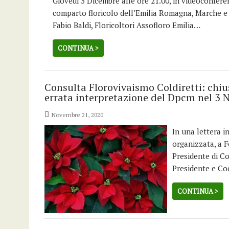
Giovedi 3 Dicembre alle ore 21.00, in videoconfere
comparto floricolo dell’Emilia Romagna, Marche e 
Fabio Baldi, Floricoltori Assofloro Emilia…
CONTINUA >
Consulta Florovivaismo Coldiretti: chius
errata interpretazione del Dpcm nel 3
Novembre 21, 2020
In una lettera i
organizzata, a F
Presidente di Co
Presidente e Co
CONTINUA >