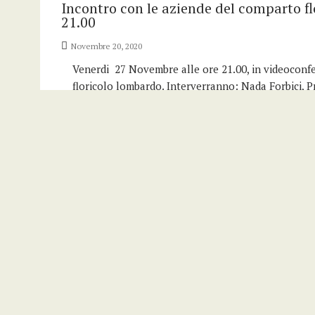
Incontro con le aziende del comparto f
21.00
Novembre 20, 2020
Venerdi 27 Novembre alle ore 21.00, in videoconfe
floricolo lombardo. Interverranno: Nada Forbici, P
Lombardia Per partecipare è necessario registrars
CONTINUA >
VI edizione degli Stati Generali del Ve
Novembre 19, 2020
In programma quattro sessioni, che si svolgeranno
intervento del Ministro dell’Ambiente Sergio Costa 
Massimiliano…
CONTINUA >