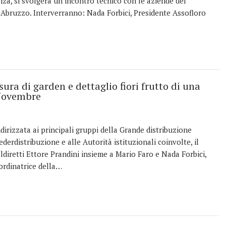
nza, si svolgerà un incontro tecnico con le aziende del
Abruzzo. Interverranno: Nada Forbici, Presidente Assofloro
ura di garden e dettaglio fiori frutto di una
 Novembre
ndirizzata ai principali gruppi della Grande distribuzione
ederdistribuzione e alle Autorità istituzionali coinvolte, il
ldiretti Ettore Prandini insieme a Mario Faro e Nada Forbici,
ordinatrice della…