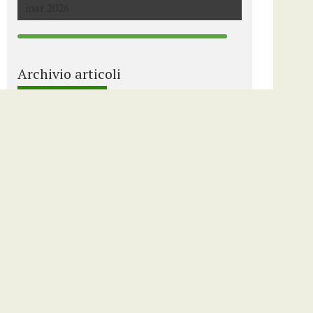
Archivio articoli
Select Article Category
Partnership
Assofloro Magazine – Il Magazine
della Filiera del Verde