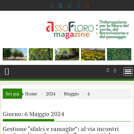
Skip
to
content
Sei qui
Home
2024
Maggio
6
Giorno:
6 Maggio 2024
Gestione “sfalci e ramaglie”: al via incontri