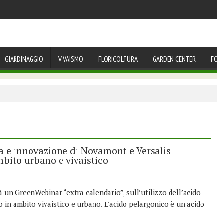
GIARDINAGGIO
VIVAISMO
FLORICOLTURA
GARDEN CENTER
F
rca e innovazione di Novamont e Versalis
ambito urbano e vivaistico
rà un GreenWebinar “extra calendario”, sull’utilizzo dell’acido
 in ambito vivaistico e urbano. L’acido pelargonico è un acido