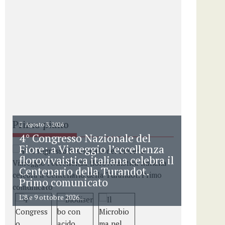
Primo piano
Agosto 3, 2026
4° Congresso Nazionale del
Fiore: a Viareggio l’eccellenza
florovivaistica italiana celebra il
Centenario della Turandot.
Primo comunicato
L’8 e 9 ottobre 2026...