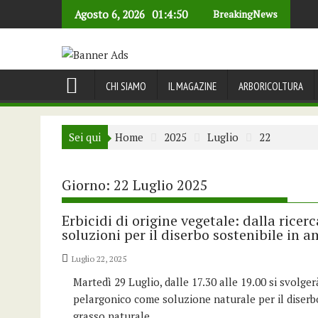
Skip
Agosto 6, 2026
01:4:51
BreakingNews
to
content
CHI SIAMO
IL MAGAZINE
ARBORICOLTURA
Sei qui
Home
2025
Luglio
22
Giorno:
22 Luglio 2025
Erbicidi di origine vegetale: dalla rice
soluzioni per il diserbo sostenibile in 
Luglio 22, 2025
Martedì 29 Luglio, dalle 17.30 alle 19.00 si svolge
pelargonico come soluzione naturale per il diserbo
grasso naturale,…