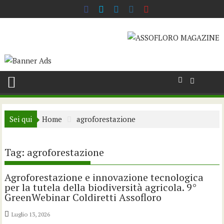
Skip
to
content
Sei qui
Home
agroforestazione
Tag:
agroforestazione
Agroforestazione e innovazione tecnologica
per la tutela della biodiversità agricola. 9°
GreenWebinar Coldiretti Assofloro
Luglio 13, 2026