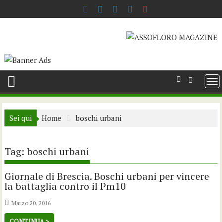
Skip
to
content
Sei qui
Home
boschi urbani
Tag:
boschi urbani
Giornale di Brescia. Boschi urbani per vincere
la battaglia contro il Pm10
Marzo 20, 2016
CONTINUA >