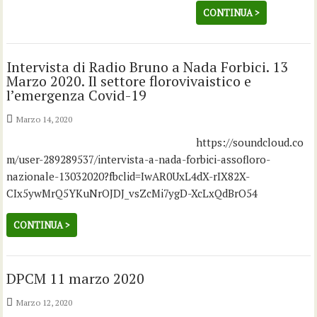
CONTINUA >
Intervista di Radio Bruno a Nada Forbici. 13
Marzo 2020. Il settore florovivaistico e
l’emergenza Covid-19
Marzo 14, 2020
https://soundcloud.co
m/user-289289537/intervista-a-nada-forbici-assofloro-
nazionale-13032020?fbclid=IwAR0UxL4dX-rIX82X-
CIx5ywMrQ5YKuNrOJDJ_vsZcMi7ygD-XcLxQdBrO54
CONTINUA >
DPCM 11 marzo 2020
Marzo 12, 2020