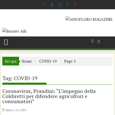
Skip
to
content
Sei qui
Home
COVID-19
Page 3
Tag:
COVID-19
Coronavirus, Prandini: “L’impegno della
Coldiretti per difendere agricoltori e
consumatori”
Marzo 14, 2020