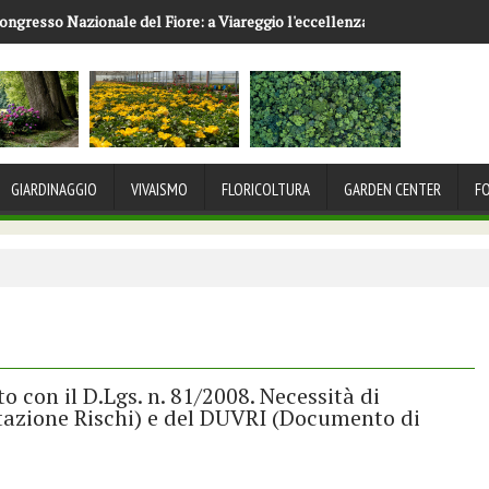
ongresso Nazionale del Fiore: a Viareggio l'eccellenza florovivaistica i
GIARDINAGGIO
VIVAISMO
FLORICOLTURA
GARDEN CENTER
F
 con il D.Lgs. n. 81/2008. Necessità di
azione Rischi) e del DUVRI (Documento di