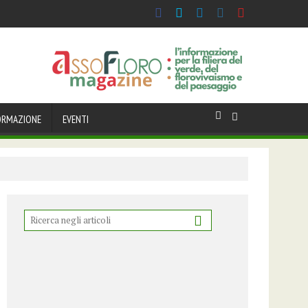
taliana celebra il Centenario della Turandot. Primo comunicato
ORMAZIONE
EVENTI