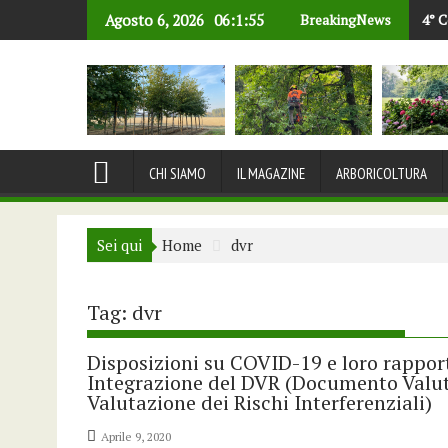
Skip
Agosto 6, 2026
06:1:56
BreakingNews
4° C
to
content
CHI SIAMO
IL MAGAZINE
ARBORICOLTURA
Sei qui
Home
dvr
Tag:
dvr
Disposizioni su COVID-19 e loro rapporto
Integrazione del DVR (Documento Valut
Valutazione dei Rischi Interferenziali)
Aprile 9, 2020