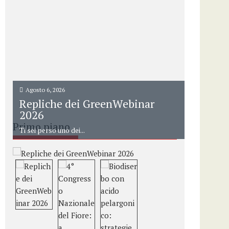
Agosto 6, 2026
Repliche dei GreenWebinar
2026
Primo piano
Ti sei perso uno dei...