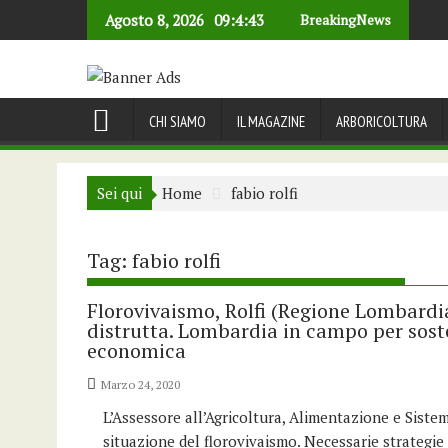
Skip
Agosto 8, 2026
09:4:44
BreakingNews
to
content
CHI SIAMO
IL MAGAZINE
ARBORICOLTURA
Sei qui
Home
fabio rolfi
Tag:
fabio rolfi
Florovivaismo, Rolfi (Regione Lombardi
distrutta. Lombardia in campo per soste
economica
Marzo 24, 2020
L’Assessore all’Agricoltura, Alimentazione e Siste
situazione del florovivaismo. Necessarie strategi