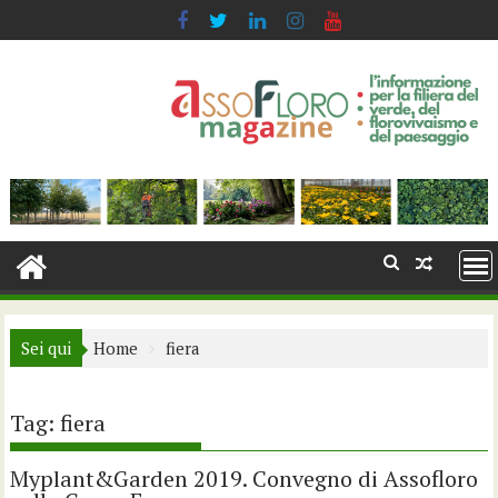
Skip
to
content
Sei qui
Home
fiera
Tag:
fiera
Myplant&Garden 2019. Convegno di Assofloro