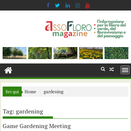
Skip
to
content
Sei qui
Home
gardening
Tag:
gardening
Game Gardening Meeting