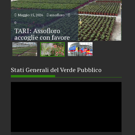
Aprile 30, 2026
assofloro
0
0
Florovivaismo: dal
CDM primo via
libera alla riforma.
Assofloro e
Coldiretti: “passo
storico per una
Stati Generali del Verde Pubblico
filiera strategica”
Video
Player