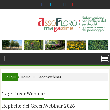
Skip
to
content
Sei qui
Home
GreenWebinar
Tag:
GreenWebinar
Repliche dei GreenWebinar 2026