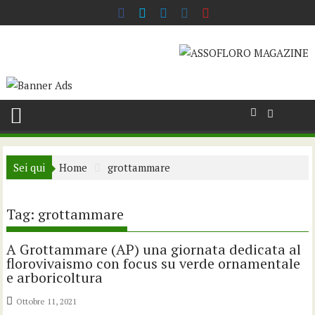
Skip
to
content
Sei qui
Home
grottammare
Tag:
grottammare
A Grottammare (AP) una giornata dedicata al
florovivaismo con focus su verde ornamentale
e arboricoltura
Ottobre 11, 2021