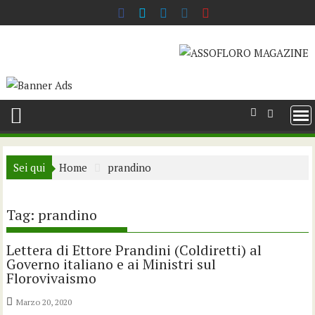
Skip
to
content
Sei qui
Home
prandino
Tag:
prandino
Lettera di Ettore Prandini (Coldiretti) al
Governo italiano e ai Ministri sul
Florovivaismo
Marzo 20, 2020