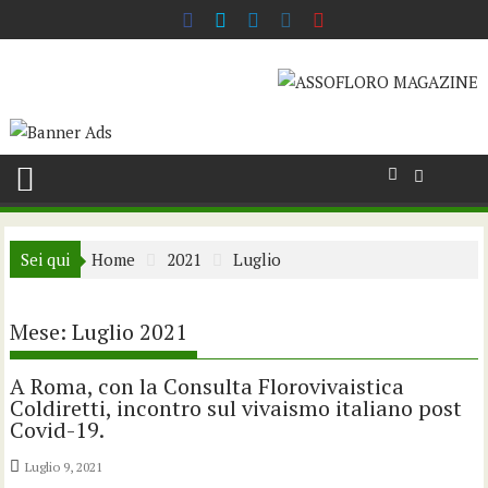
Skip
to
content
Sei qui
Home
2021
Luglio
Mese:
Luglio 2021
A Roma, con la Consulta Florovivaistica
Coldiretti, incontro sul vivaismo italiano post
Covid-19.
Luglio 9, 2021