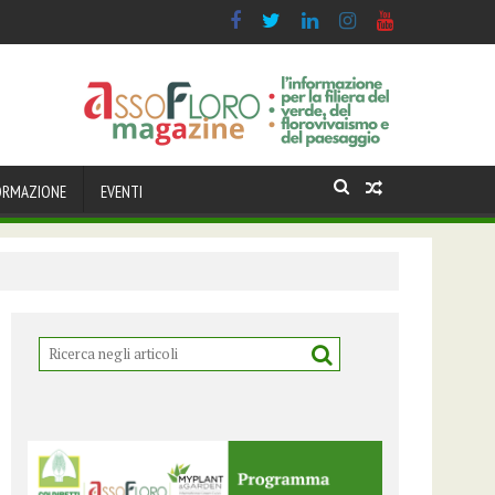
italiana celebra il Centenario della Turandot. Primo comunicato
ORMAZIONE
EVENTI