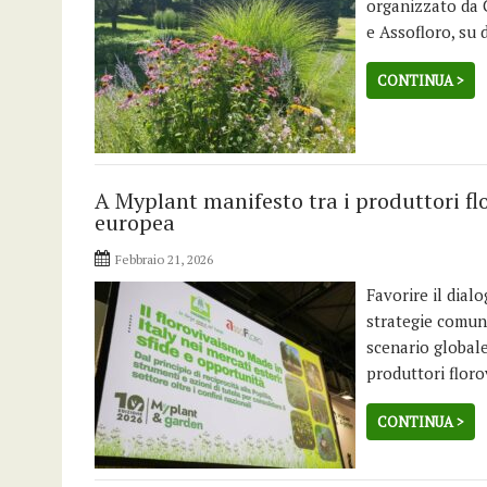
organizzato da C
e Assofloro, su
CONTINUA >
A Myplant manifesto tra i produttori flor
europea
Febbraio 21, 2026
Favorire il dial
strategie comuni
scenario globale
produttori floro
CONTINUA >