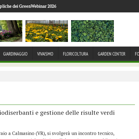
pliche dei GreenWebinar 2026
 Congresso Nazionale del Fiore: a Viareggio l'eccellenza florovivaistica 
GIARDINAGGIO
VIVAISMO
FLORICOLTURA
GARDEN CENTER
F
diserbanti e gestione delle risulte verdi
aio a Calmasino (VR), si svolgerà un incontro tecnico,