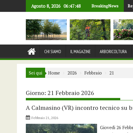
Skip
Agosto 8, 2026
06:47:49
BreakingNews
Re
4°
to
content
CHI SIAMO
IL MAGAZINE
ARBORICOLTURA
Sei qui
Home
2026
Febbraio
21
Giorno:
21 Febbraio 2026
A Calmasino (VR) incontro tecnico su bio
Febbraio 21, 2026
Giovedi 26 Febbr