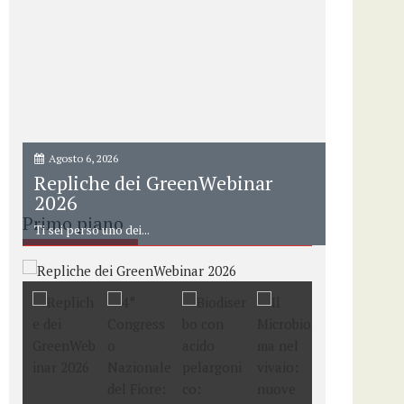
Agosto 6, 2026
Repliche dei GreenWebinar
2026
Primo piano
Ti sei perso uno dei...