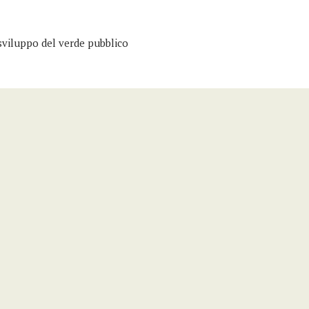
sviluppo del verde pubblico
dinatore Nazionale dei Piccoli Comuni dell’Anci
te
tà degli studi di Torino
stale Università di Padova
Montana e Foreste Ministero delle politiche agricole,
ificazione forestale Università statale di Milano
fiche Ferraresi