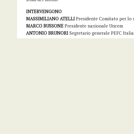
INTERVENGONO
MASSIMILIANO ATELLI
Presidente Comitato per lo 
MARCO BUSSONE
Presidente nazionale Uncem
ANTONIO BRUNORI
Segretario generale PEFC Italia
MASSIMO CASTELLI
Sindaco di Cerignale (PC), Coor
STEFANO CIAFANI
Presidente nazionale Legambien
SABRINA DIAMANTI
Presidente nazionale Conaf
NADA FORBICI
Presidente Assofloro
CARLO MONTALBETTI
Direttore generale Comieco
RENZO MOTTA
Presidente S.I.S.E.F. Società, Universi
DAVIDE PETTENELLA
Prof. Economia e Politica fore
GIAMPIERO SAMMURI
Presidente Federparchi
ALESSANDRA STEFANI
Direttore generale Economia 
alimentari e forestali
ONOFRIO ROTA
Segretario generale Fai Cisl
GIORGIO VACCHIANO
Ricercatore in gestione e pian
FEDERICO VECCHIONI
Amministratore delegato Boni