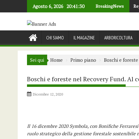
Skip
Agosto 6, 2026
20:41:30
BreakingNews
Re
to
content
CHI SIAMO
IL MAGAZINE
ARBORICOLTURA
Sei qui
Home
Primo piano
Boschi e foreste
Boschi e foreste nel Recovery Fund. Al c
Dicembre 12, 2020
Il 16 dicembre 2020 Symbola, con Bonifiche Ferrares
ruolo strategico della gestione forestale sostenibile