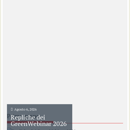
Agosto 6, 2026
Primo piano
Repliche dei
GreenWebinar 2026