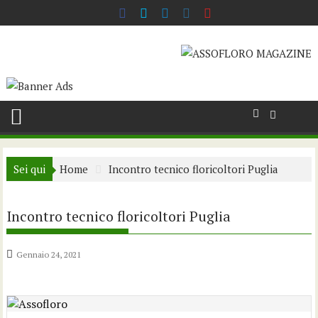
Skip
to
content
Sei qui
Home
Incontro tecnico floricoltori Puglia
Incontro tecnico floricoltori Puglia
Gennaio 24, 2021