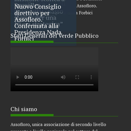
quanto riguarda il
Assofloro e
Bruxelles
Nuovo Consiglio
comparto
Coldiretti: “passo
direttivo per
florovivaistico”
storico per una
Assofloro.
filiera strategica”
Confermata alla
Presidenza Nada
Stati Generali del Verde Pubblico
Forbici
Chi siamo
Assofloro, unica associazione di secondo livello