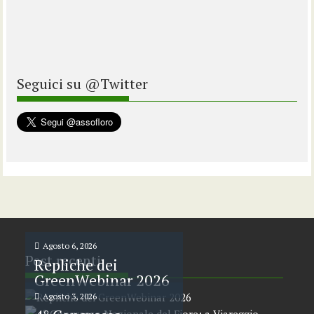
Seguici su @Twitter
Agosto 6, 2026
Post recenti
Repliche dei
GreenWebinar 2026
Agosto 3, 2026