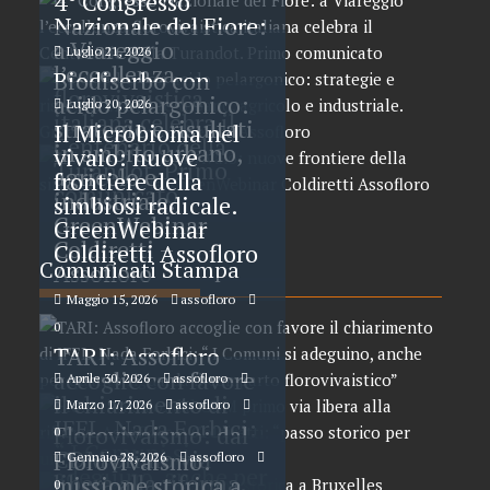
4° Congresso
Nazionale del Fiore:
a Viareggio
Luglio 21, 2026
l’eccellenza
Biodiserbo con
florovivaistica
acido pelargonico:
Luglio 20, 2026
italiana celebra il
strategie e risultati
Il Microbioma nel
Centenario della
in ambito urbano,
vivaio: nuove
Turandot. Primo
agricolo e
frontiere della
comunicato
industriale.
simbiosi radicale.
GreenWebinar
GreenWebinar
Coldiretti –
Coldiretti Assofloro
Comunicati Stampa
Assofloro
Maggio 15, 2026
assofloro
0
TARI: Assofloro
accoglie con favore
Aprile 30, 2026
assofloro
il chiarimento di
Marzo 17, 2026
assofloro
0
IFEL. Nada Forbici:
Florovivaismo: dal
0
“ I Comuni si
CDM primo via
Florovivaismo:
Gennaio 28, 2026
assofloro
adeguino, anche per
libera alla riforma.
missione storica a
0