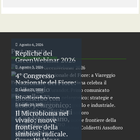
Agosto 6, 2026
Post recenti
Repliche dei
GreenWebinar 2026
Agosto 3, 2026
4° Congresso
Nazionale del Fiore:
a Viareggio
Luglio 21, 2026
l’eccellenza
Biodiserbo con
florovivaistica
acido pelargonico:
Luglio 20, 2026
italiana celebra il
strategie e risultati
Il Microbioma nel
Centenario della
in ambito urbano,
vivaio: nuove
Turandot. Primo
agricolo e
frontiere della
comunicato
industriale.
simbiosi radicale.
GreenWebinar