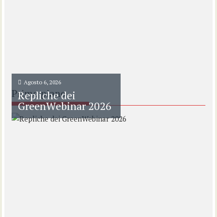
Agosto 6, 2026
Primo piano
Repliche dei
GreenWebinar 2026