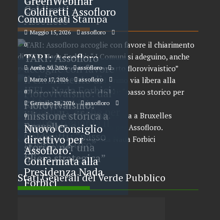
GreenWebinar
Coldiretti –
Coldiretti Assofloro
Comunicati Stampa
Assofloro
Maggio 15, 2026
assofloro
0
TARI: Assofloro
accoglie con favore
Aprile 30, 2026
assofloro
il chiarimento di
Marzo 17, 2026
assofloro
0
IFEL. Nada Forbici:
Florovivaismo: dal
0
“ I Comuni si
CDM primo via
Florovivaismo:
Gennaio 28, 2026
assofloro
adeguino, anche per
libera alla riforma.
missione storica a
0
quanto riguarda il
Assofloro e
Bruxelles
Nuovo Consiglio
comparto
Coldiretti: “passo
direttivo per
florovivaistico”
storico per una
Assofloro.
filiera strategica”
Confermata alla
Presidenza Nada
Stati Generali del Verde Pubblico
Forbici