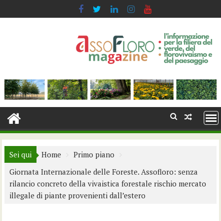
Skip
to
content
Sei qui
Home
Primo piano
Giornata Internazionale delle Foreste. Assofloro: senza
rilancio concreto della vivaistica forestale rischio mercato
illegale di piante provenienti dall’estero