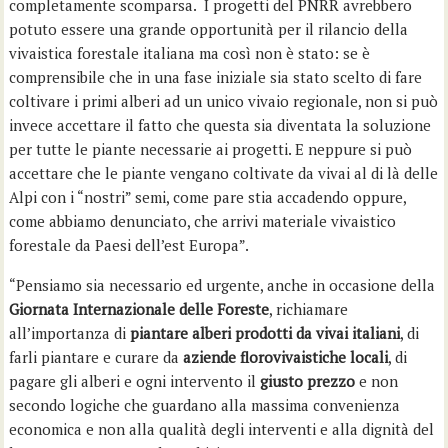
completamente scomparsa. I progetti del PNRR avrebbero
potuto essere una grande opportunità per il rilancio della
vivaistica forestale italiana ma così non è stato: se è
comprensibile che in una fase iniziale sia stato scelto di fare
coltivare i primi alberi ad un unico vivaio regionale, non si può
invece accettare il fatto che questa sia diventata la soluzione
per tutte le piante necessarie ai progetti. E neppure si può
accettare che le piante vengano coltivate da vivai al di là delle
Alpi con i “nostri” semi, come pare stia accadendo oppure,
come abbiamo denunciato, che arrivi materiale vivaistico
forestale da Paesi dell’est Europa”.
“Pensiamo sia necessario ed urgente, anche in occasione della
Giornata Internazionale delle Foreste
, richiamare
all’importanza di
piantare alberi prodotti da vivai italiani
, di
farli piantare e curare da
aziende florovivaistiche locali
, di
pagare gli alberi e ogni intervento il
giusto prezzo
e non
secondo logiche che guardano alla massima convenienza
economica e non alla qualità degli interventi e alla dignità del