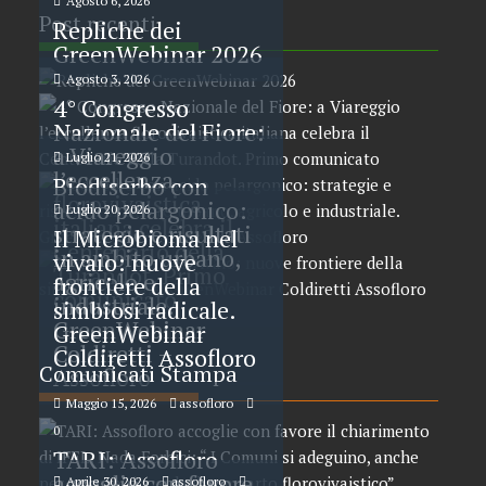
Agosto 6, 2026
Post recenti
Repliche dei
GreenWebinar 2026
Agosto 3, 2026
4° Congresso
Nazionale del Fiore:
a Viareggio
Luglio 21, 2026
l’eccellenza
Biodiserbo con
florovivaistica
acido pelargonico:
Luglio 20, 2026
italiana celebra il
strategie e risultati
Il Microbioma nel
Centenario della
in ambito urbano,
vivaio: nuove
Turandot. Primo
agricolo e
frontiere della
comunicato
industriale.
simbiosi radicale.
GreenWebinar
GreenWebinar
Coldiretti –
Coldiretti Assofloro
Comunicati Stampa
Assofloro
Maggio 15, 2026
assofloro
0
TARI: Assofloro
accoglie con favore
Aprile 30, 2026
assofloro