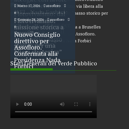
il chiarimento di
Marzo 17, 2026
assofloro
0
IFEL. Nada Forbici:
Florovivaismo: dal
0
“ I Comuni si
CDM primo via
Florovivaismo:
Gennaio 28, 2026
assofloro
adeguino, anche per
libera alla riforma.
missione storica a
0
quanto riguarda il
Assofloro e
Bruxelles
Nuovo Consiglio
comparto
Coldiretti: “passo
direttivo per
florovivaistico”
storico per una
Assofloro.
filiera strategica”
Confermata alla
Presidenza Nada
Stati Generali del Verde Pubblico
Forbici