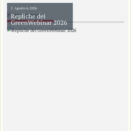
Agosto 6, 2026
Primo piano
Repliche dei
GreenWebinar 2026