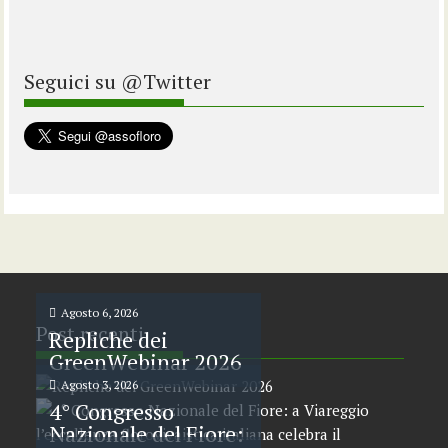
Seguici su @Twitter
Agosto 6, 2026
Post recenti
Repliche dei
GreenWebinar 2026
Agosto 3, 2026
4° Congresso
Nazionale del Fiore: