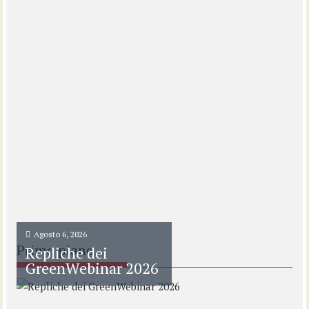
Agosto 6, 2026
Primo piano
Repliche dei
GreenWebinar 2026