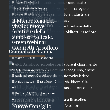
a Viareggio
Luglio 21, 2026
l’eccellenza
Biodiserbo con
florovivaistica
acido pelargonico:
Luglio 20, 2026
italiana celebra il
strategie e risultati
Il Microbioma nel
Centenario della
in ambito urbano,
vivaio: nuove
Turandot. Primo
agricolo e
frontiere della
comunicato
industriale.
simbiosi radicale.
GreenWebinar
GreenWebinar
Coldiretti –
Coldiretti Assofloro
Comunicati Stampa
Assofloro
Maggio 15, 2026
assofloro
0
TARI: Assofloro
accoglie con favore
Aprile 30, 2026
assofloro
il chiarimento di
Marzo 17, 2026
assofloro
0
IFEL. Nada Forbici:
Florovivaismo: dal
0
“ I Comuni si
CDM primo via
Florovivaismo:
Gennaio 28, 2026
assofloro
adeguino, anche per
libera alla riforma.
missione storica a
0
quanto riguarda il
Assofloro e
Bruxelles
Nuovo Consiglio
comparto
Coldiretti: “passo