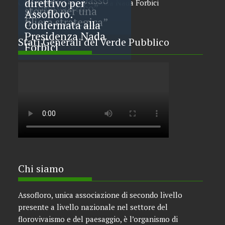
direttivo per
florovivaistico”
storico per una
Assofloro.
filiera strategica”
Confermata alla
Presidenza Nada
Stati Generali del Verde Pubblico
Forbici
Chi siamo
Assofloro, unica associazione di secondo livello
presente a livello nazionale nel settore del
florovivaismo e del paesaggio, è l’organismo di