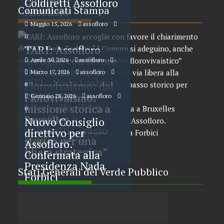
Coldiretti –
Coldiretti Assofloro
Comunicati Stampa
Assofloro
Maggio 15, 2026
assofloro
0
TARI: Assofloro
accoglie con favore
Aprile 30, 2026
assofloro
il chiarimento di
Marzo 17, 2026
assofloro
0
IFEL. Nada Forbici:
Florovivaismo: dal
0
“ I Comuni si
CDM primo via
Florovivaismo:
Gennaio 28, 2026
assofloro
adeguino, anche per
libera alla riforma.
missione storica a
0
quanto riguarda il
Assofloro e
Bruxelles
Nuovo Consiglio
comparto
Coldiretti: “passo
direttivo per
florovivaistico”
storico per una
Assofloro.
filiera strategica”
Confermata alla
Presidenza Nada
Stati Generali del Verde Pubblico
Forbici