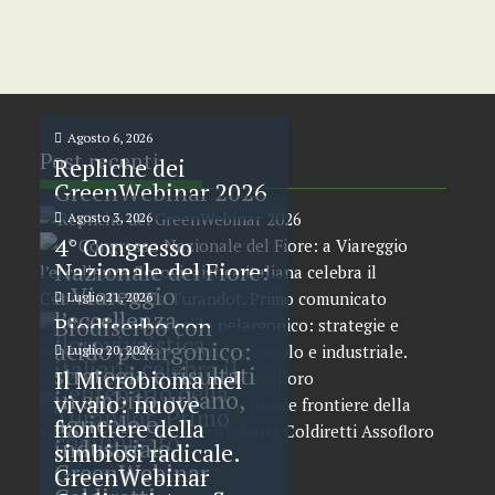
Agosto 6, 2026
Post recenti
Repliche dei
GreenWebinar 2026
Agosto 3, 2026
4° Congresso
Nazionale del Fiore:
a Viareggio
Luglio 21, 2026
l’eccellenza
Biodiserbo con
florovivaistica
acido pelargonico:
Luglio 20, 2026
italiana celebra il
strategie e risultati
Il Microbioma nel
Centenario della
in ambito urbano,
vivaio: nuove
Turandot. Primo
agricolo e
frontiere della
comunicato
industriale.
simbiosi radicale.
GreenWebinar
GreenWebinar