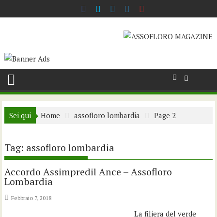
Skip
to
content
Sei qui
Home
assofloro lombardia
Page 2
Tag:
assofloro lombardia
Accordo Assimpredil Ance – Assofloro
Lombardia
Febbraio 7, 2018
La filiera del verde