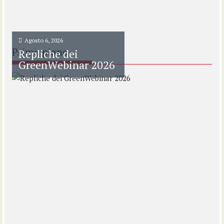
Agosto 6, 2026
Primo piano
Repliche dei
GreenWebinar 2026