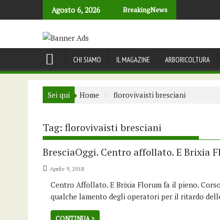
Skip
Agosto 6, 2026
BreakingNews
to
content
CHI SIAMO
IL MAGAZINE
ARBORICOLTURA
Sei qui
Home
florovivaisti bresciani
Tag:
florovivaisti bresciani
BresciaOggi. Centro affollato. E Brixia F
Aprile 9, 2018
Centro Affollato. E Brixia Florum fa il pieno. Corso
qualche lamento degli operatori per il ritardo delle
CONTINUA >