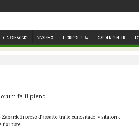
GIARDINAGGIO
VIVAISMO
FLORICOLTURA
GARDEN CENTER
F
lorum fa il pieno
 Zanardelli preso d’assalto tra le curiositàdei visitatori e
 fioriture.