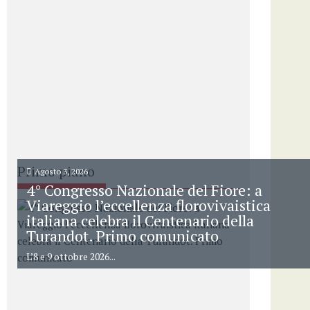
Primo piano
Agosto 3, 2026
4° Congresso Nazionale del Fiore: a
Viareggio l’eccellenza florovivaistica
italiana celebra il Centenario della
Turandot. Primo comunicato
L’8 e 9 ottobre 2026...