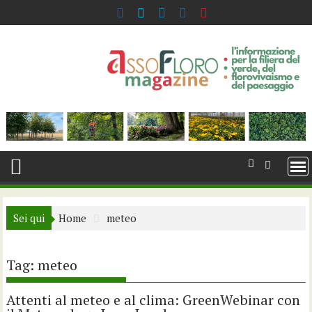
Skip
to
content
Sei qui
Home
meteo
Tag:
meteo
Attenti al meteo e al clima: GreenWebinar con