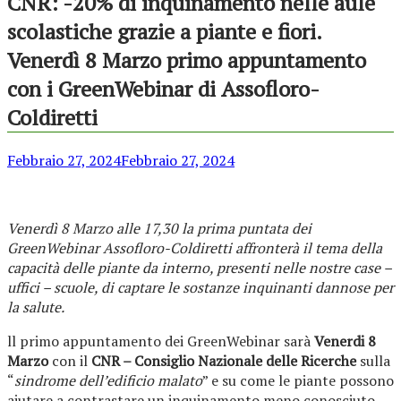
CNR: -20% di inquinamento nelle aule
scolastiche grazie a piante e fiori.
Venerdì 8 Marzo primo appuntamento
con i GreenWebinar di Assofloro-
Coldiretti
Febbraio 27, 2024
Febbraio 27, 2024
Venerdì 8 Marzo alle 17,30 la prima puntata dei
GreenWebinar Assofloro-Coldiretti affronterà il tema della
capacità delle piante da interno, presenti nelle nostre case –
uffici – scuole, di captare le sostanze inquinanti dannose per
la salute.
ll primo appuntamento dei GreenWebinar sarà
Venerdi 8
Marzo
con il
CNR – Consiglio Nazionale delle Ricerche
sulla
“
sindrome dell’edificio malato
” e su come le piante possono
aiutare a contrastare un inquinamento meno conosciuto