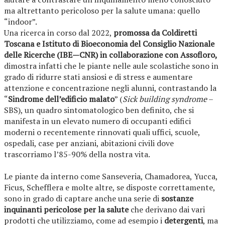
ma altrettanto pericoloso per la salute umana: quello
“indoor”.
Una ricerca in corso dal 2022,
promossa da Coldiretti
Toscana e Istituto di Bioeconomia del Consiglio Nazionale
delle Ricerche (IBE—CNR) in collaborazione con Assofloro,
dimostra infatti che le piante nelle aule scolastiche sono in
grado di ridurre stati ansiosi e di stress e aumentare
attenzione e concentrazione negli alunni, contrastando la
“
Sindrome dell’edificio malato
” (
Sick building syndrome
–
SBS), un quadro sintomatologico ben definito, che si
manifesta in un elevato numero di occupanti edifici
moderni o recentemente rinnovati quali uffici, scuole,
ospedali, case per anziani, abitazioni civili dove
trascorriamo l’85-90% della nostra vita.
Le piante da interno come Sanseveria, Chamadorea, Yucca,
Ficus, Schefflera e molte altre, se disposte correttamente,
sono in grado di captare anche una serie di
sostanze
inquinanti pericolose per la salute
che derivano dai vari
prodotti che utilizziamo, come ad esempio i
detergenti
, ma