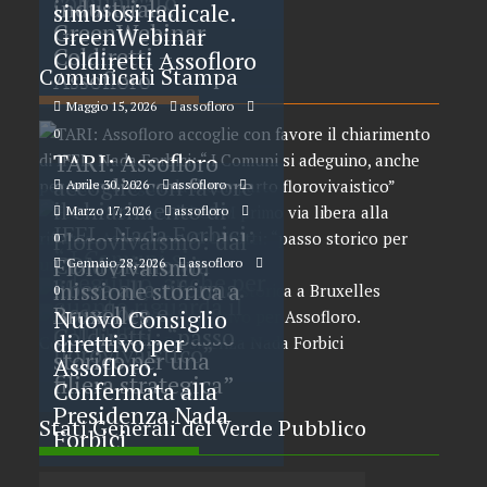
comunicato
industriale.
simbiosi radicale.
GreenWebinar
GreenWebinar
Coldiretti –
Coldiretti Assofloro
Comunicati Stampa
Assofloro
Maggio 15, 2026
assofloro
0
TARI: Assofloro
accoglie con favore
Aprile 30, 2026
assofloro
il chiarimento di
Marzo 17, 2026
assofloro
0
IFEL. Nada Forbici:
Florovivaismo: dal
0
“ I Comuni si
CDM primo via
Florovivaismo:
Gennaio 28, 2026
assofloro
adeguino, anche per
libera alla riforma.
missione storica a
0
quanto riguarda il
Assofloro e
Bruxelles
Nuovo Consiglio
comparto
Coldiretti: “passo
direttivo per
florovivaistico”
storico per una
Assofloro.
filiera strategica”
Confermata alla
Presidenza Nada
Stati Generali del Verde Pubblico
Forbici