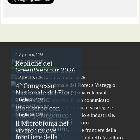
Agosto 6, 2026
Post recenti
Repliche dei
GreenWebinar 2026
Agosto 3, 2026
4° Congresso
Nazionale del Fiore:
a Viareggio
Luglio 21, 2026
l’eccellenza
Biodiserbo con
florovivaistica
acido pelargonico:
Luglio 20, 2026
italiana celebra il
strategie e risultati
Il Microbioma nel
Centenario della
in ambito urbano,
vivaio: nuove
Turandot. Primo
agricolo e
frontiere della