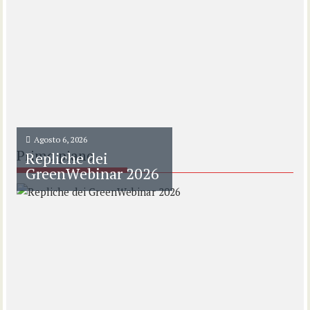
Agosto 6, 2026
Primo piano
Repliche dei
GreenWebinar 2026