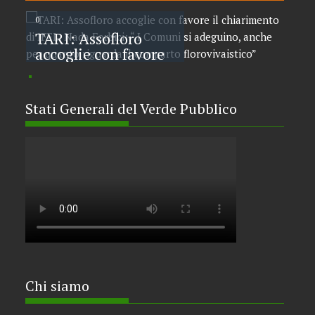
ita
Maggio 15, 2026
assofloro
Apr
Cen
0
0
Tu
TARI: Assofloro
Flo
co
accoglie con favore
CD
il chiarimento di
lib
IFEL. Nada Forbici:
Ass
“ I Comuni si
Col
Stati Generali del Verde Pubblico
adeguino, anche per
sto
quanto riguarda il
fil
comparto
florovivaistico”
Chi siamo