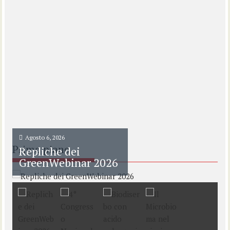
Agosto 6, 2026
Primo piano
Repliche dei
GreenWebinar 2026