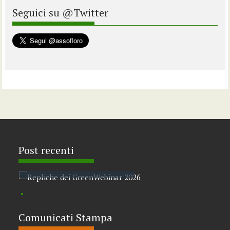
Seguici su @Twitter
Agosto 6, 2026
Post recenti
Repliche dei
GreenWebinar 2026
Ago
4° 
Naz
a V
l’e
Comunicati Stampa
flo