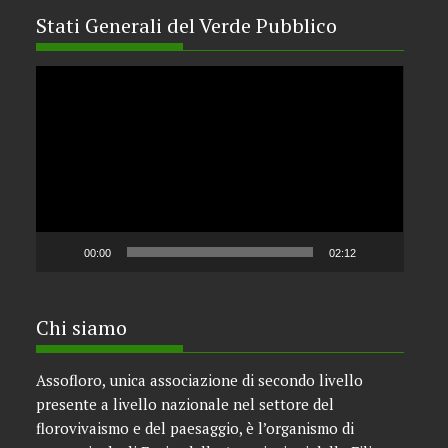
Assofloro e
Coldiretti: “passo
Stati Generali del Verde Pubblico
storico per una
filiera strategica”
Video
Player
00:00
02:12
Chi siamo
Assofloro, unica associazione di secondo livello
presente a livello nazionale nel settore del
florovivaismo e del paesaggio, è l’organismo di