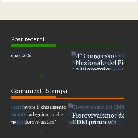
Post recenti
Agosto 3, 2026
4° Congresso
Nazionale del Fiore:
a Viareggio
l’eccellenza
florovivaistica
italiana celebra il
Comunicati Stampa
Centenario della
0
Turandot. Primo
Aprile 30, 2026
assofloro
comunicato
0
Florovivaismo: dal
CDM primo via
libera alla riforma.