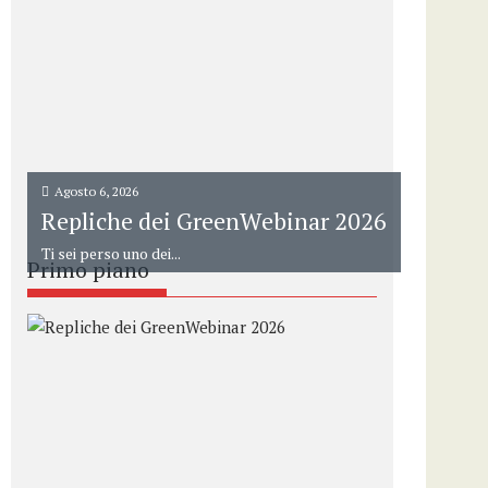
Agosto 6, 2026
Repliche dei GreenWebinar 2026
Ti sei perso uno dei...
Primo piano