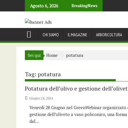
Skip
Agosto 6, 2026
BreakingNews
to
content
CHI SIAMO
IL MAGAZINE
ARBORICOLTURA
Sei qui
Home
potatura
Tag:
potatura
Potatura dell’olivo e gestione dell’olive
Giugno 24, 2024
Venerdi 28 Giugno nel GreenWebinar organizzato da 
gestione dell’oliveto a vaso policonico, una forma
dal…