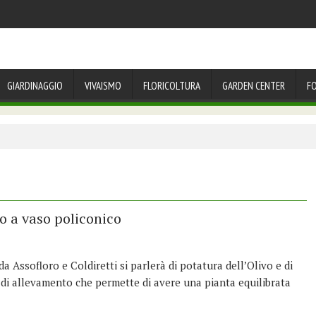
GIARDINAGGIO
VIVAISMO
FLORICOLTURA
GARDEN CENTER
F
to a vaso policonico
Assofloro e Coldiretti si parlerà di potatura dell’Olivo e di
 di allevamento che permette di avere una pianta equilibrata