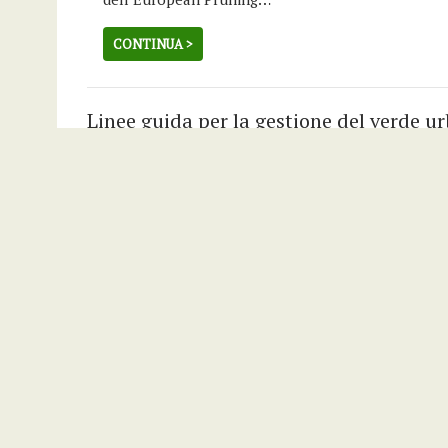
CONTINUA >
Linee guida per la gestione del verde u
Ottobre 8, 2017
Le “LINEE GUIDA PER LA GESTIONE DEL VERDE URB
sostenibile”, redatte dal Ministero dell’ambiente, d
lo Sviluppo del…
CONTINUA >
Atti incontro tecnico su regime giuridic
Settembre 29, 2017
Disponibili gli atti dell’incontro tecnico di appro
si è svolto nel Teatrino della Reggia di Monza Sa