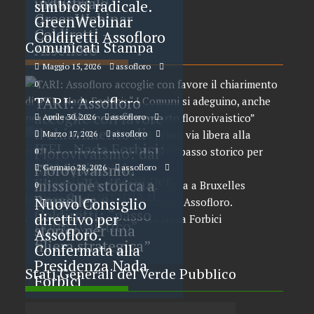
industriale.
simbiosi radicale.
GreenWebinar
GreenWebinar
Coldiretti –
Coldiretti Assofloro
Comunicati Stampa
Assofloro
Maggio 15, 2026
assofloro
0
TARI: Assofloro
accoglie con favore
Aprile 30, 2026
assofloro
il chiarimento di
Marzo 17, 2026
assofloro
0
IFEL. Nada Forbici:
Florovivaismo: dal
0
“ I Comuni si
CDM primo via
Florovivaismo:
Gennaio 28, 2026
assofloro
adeguino, anche per
libera alla riforma.
missione storica a
0
quanto riguarda il
Assofloro e
Bruxelles
Nuovo Consiglio
comparto
Coldiretti: “passo
direttivo per
florovivaistico”
storico per una
Assofloro.
filiera strategica”
Confermata alla
Presidenza Nada
Stati Generali del Verde Pubblico
Forbici