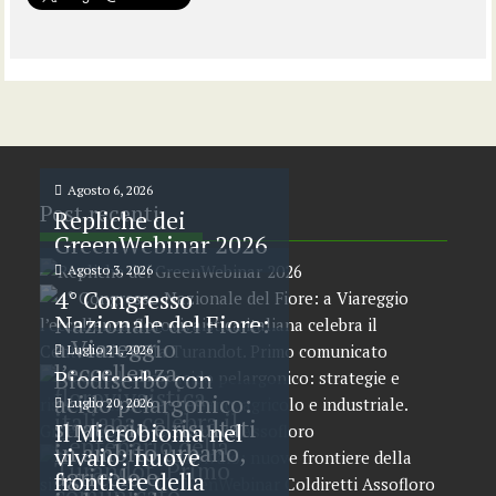
Agosto 6, 2026
Post recenti
Repliche dei
GreenWebinar 2026
Agosto 3, 2026
4° Congresso
Nazionale del Fiore:
a Viareggio
Luglio 21, 2026
l’eccellenza
Biodiserbo con
florovivaistica
acido pelargonico:
Luglio 20, 2026
italiana celebra il
strategie e risultati
Il Microbioma nel
Centenario della
in ambito urbano,
vivaio: nuove
Turandot. Primo
agricolo e
frontiere della
comunicato