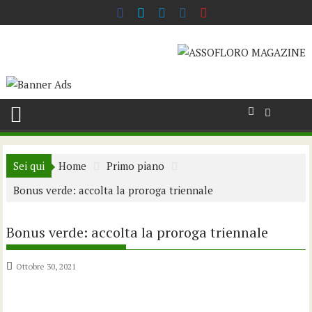
Skip
to
content
Sei qui
Home
Primo piano
Bonus verde: accolta la proroga triennale
Bonus verde: accolta la proroga triennale
Ottobre 30, 2021