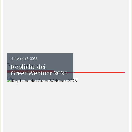
Agosto 6, 2026
Primo piano
Repliche dei
GreenWebinar 2026