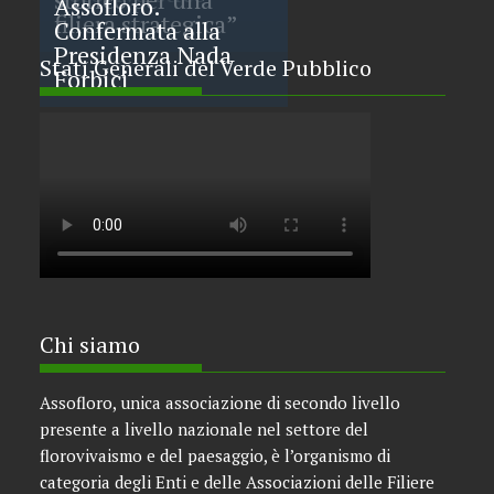
Assofloro.
filiera strategica”
Confermata alla
Presidenza Nada
Stati Generali del Verde Pubblico
Forbici
Chi siamo
Assofloro, unica associazione di secondo livello
presente a livello nazionale nel settore del
florovivaismo e del paesaggio, è l’organismo di
categoria degli Enti e delle Associazioni delle Filiere