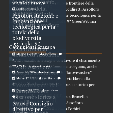
Centenario della
in ambito urbano,
vivaio: nuove
Turandot. Primo
agricolo e
frontiere della
Luglio 13, 2026
comunicato
industriale.
simbiosi radicale.
Agroforestazione e
GreenWebinar
GreenWebinar
innovazione
Coldiretti –
Coldiretti Assofloro
tecnologica per la
Assofloro
tutela della
biodiversità
agricola. 9°
Comunicati Stampa
GreenWebinar
Coldiretti Assofloro
Maggio 15, 2026
assofloro
0
TARI: Assofloro
accoglie con favore
Aprile 30, 2026
assofloro
il chiarimento di
Marzo 17, 2026
assofloro
0
IFEL. Nada Forbici:
Florovivaismo: dal
0
“ I Comuni si
CDM primo via
Florovivaismo:
Gennaio 28, 2026
assofloro
adeguino, anche per
libera alla riforma.
missione storica a
0
quanto riguarda il
Assofloro e
Bruxelles
Nuovo Consiglio
comparto
Coldiretti: “passo
direttivo per
florovivaistico”
storico per una