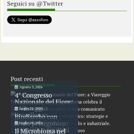
Seguici su @Twitter
Post recenti
Agosto 3, 2026
4° Congresso
Nazionale del Fiore:
a Viareggio
Luglio 21, 2026
l’eccellenza
Biodiserbo con
florovivaistica
acido pelargonico:
Luglio 20, 2026
italiana celebra il
strategie e risultati
Il Microbioma nel