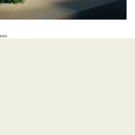
lano
0sBdSGGPmtRw/videos