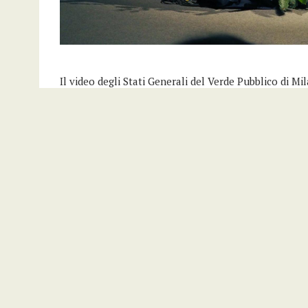
Il video degli Stati Generali del Verde Pubblico di Mi
https://www.youtube.com/channel/UCVK8XJWDMI_
Condividi:
Video
Post correlari
A “Officina