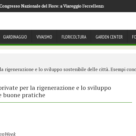
 Congresso Nazionale del Fiore: a Viareggio l'eccellenza florovivaistica 
GIARDINAGGIO
VIVAISMO
FLORICOLTURA
GARDEN CENTER
F
r la rigenerazione e lo sviluppo sostenibile delle città. Esempi con
 private per la rigenerazione e lo sviluppo
 e buone pratiche
reenWeek