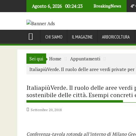
Skip
Agosto 6, 2026
00:24:23
BreakingNews
4°
to
content
CHI SIAMO
IL MAGAZINE
ARBORICOLTURA
Sei qui
Home
Appuntamenti
ItaliapiùVerde. Il ruolo delle aree verdi private pe
ItaliapiùVerde. Il ruolo delle aree verdi
sostenibile delle città. Esempi concreti
Settembre 20, 2018
Conferenza-tavola rotonda all’interno di Milano G