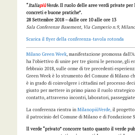
“
Italia
più
Verde
. Il ruolo delle aree verdi private per
concreti e buone pratiche”.
28 Settembre 2018 –
dalle
ore 10 alle ore
13
Sala Conferenze
Basement
, Via
Camperio
n.9, Milan
Scarica il flyer della conferenza-tavola rotonda
Milano Green Week
, manifestazione promossa dall’
ha l’obiettivo di unire per tre giorni le persone, gli 
febbraio 2018, sulle orme di tre precedenti esperien
Green Week è lo strumento del Comune di Milano che 
è in grado di coinvolgere i cittadini nel processo d
giusto per mettere in primo piano il ruolo strategico
contatto, attraverso incontri, laboratori, passeggiate
La conferenza rientra in
MilanopiùVerde,
il progetto
il patrocinio del Comune di Milano e di Fondazione 
ll verde “privato” concorre tanto quanto il verde pubb