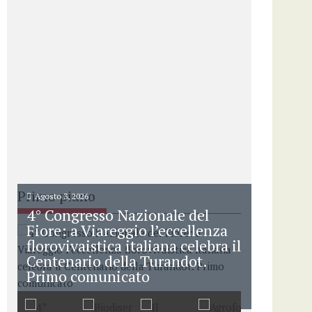
Primo piano
Agosto 3, 2026
4° Congresso Nazionale del
Fiore: a Viareggio l’eccellenza
florovivaistica italiana celebra il
Centenario della Turandot.
Primo comunicato
L’8 e 9 ottobre 2026...