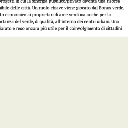
rogetti in cui la sinergia pubblico/privato diventa una risorsa
bile delle città. Un ruolo chiave viene giocato dal Bonus verde,
o economico ai proprietari di aree verdi ma anche per la
anza del verde, di qualità, all’interno dei centri urbani. Uno
rato e reso ancora più utile per il coinvolgimento di cittadini
professionisti ed aziende nel settore del verde e dell’edilizia,