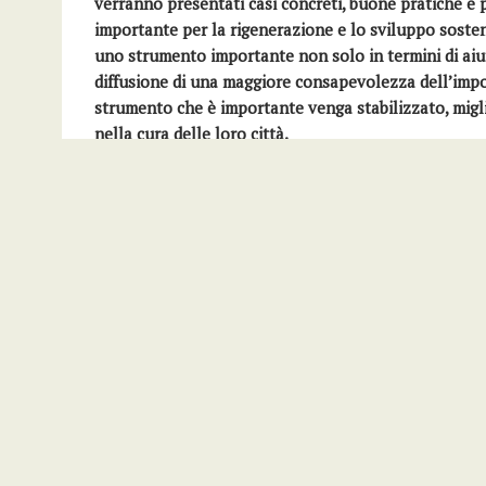
verranno presentati casi concreti, buone pratiche e p
importante per la rigenerazione e lo sviluppo sosteni
uno strumento importante non solo in termini di aiut
diffusione di una maggiore consapevolezza dell’import
strumento che è importante venga stabilizzato, miglio
nella cura delle loro città.
La conferenza è aperta ad
amministratori
pubblici
, 
amministratori di condominio,
associazioni, cittadini.
Per informazioni:
info@assoflorolombardia.it
Condividi:
Appuntamenti
News
Progetti