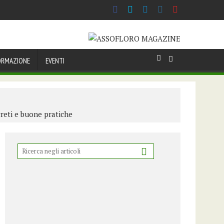
italiana celebra il Centenario della Turandot. Primo comunicato
ORMAZIONE
EVENTI
creti e buone pratiche