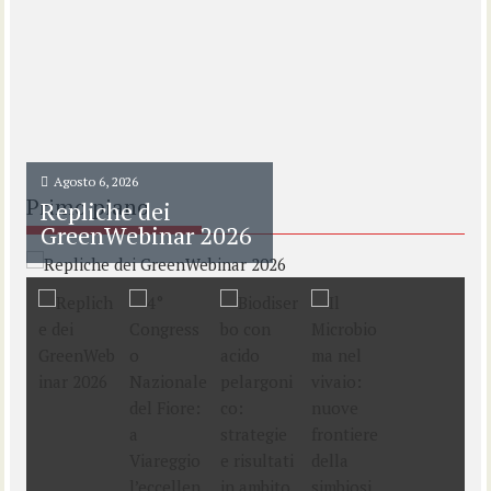
Agosto 6, 2026
Primo piano
Repliche dei
GreenWebinar 2026